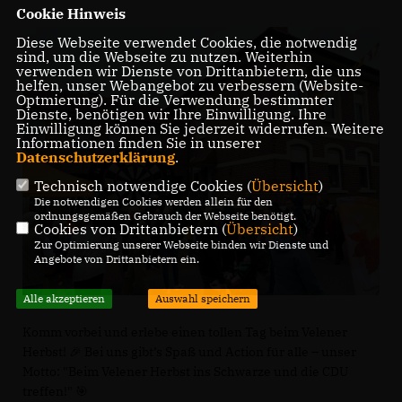
Cookie Hinweis
Diese Webseite verwendet Cookies, die notwendig
sind, um die Webseite zu nutzen. Weiterhin
verwenden wir Dienste von Drittanbietern, die uns
helfen, unser Webangebot zu verbessern (Website-
Optmierung). Für die Verwendung bestimmter
Dienste, benötigen wir Ihre Einwilligung. Ihre
Einwilligung können Sie jederzeit widerrufen. Weitere
Informationen finden Sie in unserer
Datenschutzerklärung
.
Technisch notwendige Cookies (
Übersicht
)
Die notwendigen Cookies werden allein für den
ordnungsgemäßen Gebrauch der Webseite benötigt.
Cookies von Drittanbietern (
Übersicht
)
Zur Optimierung unserer Webseite binden wir Dienste und
Angebote von Drittanbietern ein.
Alle akzeptieren
Auswahl speichern
Komm vorbei und erlebe einen tollen Tag beim Velener
Herbst! 🎉 Bei uns gibt’s Spaß und Action für alle – unser
Motto: "Beim Velener Herbst ins Schwarze und die CDU
treffen!" 🎯