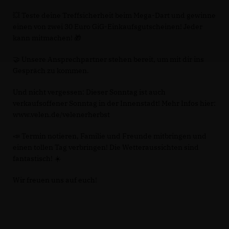
💥 Teste deine Treffsicherheit beim Mega-Dart und gewinne
einen von zwei 30 Euro GiG-Einkaufsgutscheinen! Jeder
kann mitmachen! 🎁
🤝 Unsere Ansprechpartner stehen bereit, um mit dir ins
Gespräch zu kommen.
Und nicht vergessen: Dieser Sonntag ist auch
verkaufsoffener Sonntag in der Innenstadt! Mehr Infos hier:
www.velen.de/velenerherbst
📣 Termin notieren, Familie und Freunde mitbringen und
einen tollen Tag verbringen! Die Wetteraussichten sind
fantastisch! ☀️
Wir freuen uns auf euch!