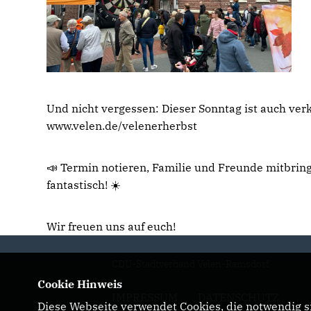
Und nicht vergessen: Dieser Sonntag ist auch verk
www.velen.de/velenerherbst
📣 Termin notieren, Familie und Freunde mitbring
fantastisch! ☀️
Wir freuen uns auf euch!
CDU-Stadtverband Velen-Ramsdorf
Cookie Hinweis
IMPRESSUM
DATENSCHUTZ
Diese Webseite verwendet Cookies, die notwendig si